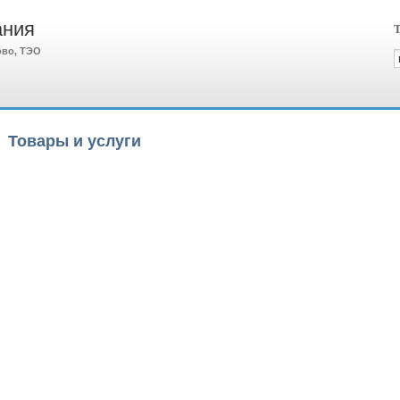
ания
Т
ово, ТЭО
Товары и услуги